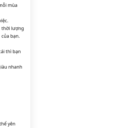
 mỗi mùa
iệc.
 thời lượng
 của bạn.
ái thì bạn
 giàu nhanh
 thể yên