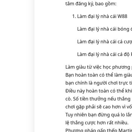
tâm đăng ký, bao gồm:
Làm đại lý nhà cái W88
Làm đại lý nhà cái bóng
Làm đại lý nhà cái cá c
Làm đại lý nhà cái cá độ
Làm giàu từ việc học phương p
Bạn hoàn toàn có thể làm giàu
bạn chính là người chơi trực ti
Điều này hoàn toàn có thể kh
cò. Số tiền thưởng nếu thắng 
chơi gặp phải sẽ cao hơn vì v
Tuy nhiên bạn đừng quá lo lắ
lệ thắng cược hơn rất nhiều.
Phương pháp gấp thếp Martin