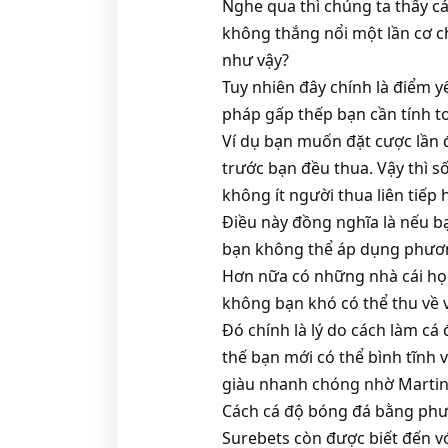
Nghe qua thì chúng ta thấy c
không thắng nổi một lần cơ c
như vậy?
Tuy nhiên đây chính là điểm 
pháp gấp thếp bạn cần tính t
Ví dụ bạn muốn đặt cược lần đ
trước bạn đều thua. Vậy thì số 
không ít người thua liên tiếp 
Điều này đồng nghĩa là nếu bạ
bạn không thể áp dụng phươ
Hơn nữa có những nhà cái họ đ
không bạn khó có thể thu về v
Đó chính là lý do cách làm c
thế bạn mới có thể bình tĩnh 
giàu nhanh chóng nhờ Martin
Cách cá độ bóng đá bằng phư
Surebets còn được biết đến vớ