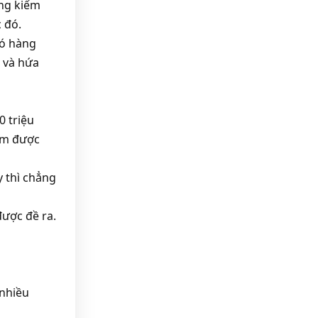
ờng kiếm
 đó.
có hàng
g và hứa
 triệu
iếm được
y thì chẳng
được đề ra.
 nhiều