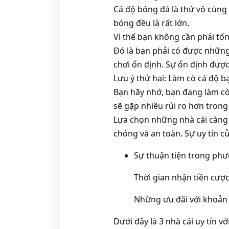
Cá độ bóng đá là thứ vô cùng
bóng đều là rất lớn.
Vì thế bạn không cần phải tố
Đó là bạn phải có được những
chơi ổn định. Sự ổn định đượ
Lưu ý thứ hai: Làm cò cá độ b
Bạn hãy nhớ, bạn đang làm cò 
sẽ gặp nhiều rủi ro hơn tron
Lựa chọn những nhà cái càng u
chóng và an toàn. Sự uy tín củ
Sự thuận tiện trong phư
Thời gian nhận tiền cược
Những ưu đãi với khoản 
Dưới đây là 3 nhà cái uy tín 