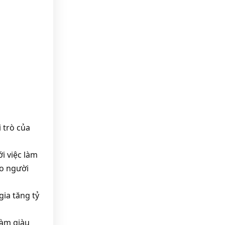
 trò của
i việc làm
ro người
ia tăng tỷ
làm giàu