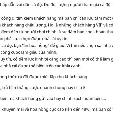
 hấp dẫn với dân cá độ. Do đó, lượng người tham gia cá độ
n công đi tìm kiếm khách hàng mà bạn chỉ cần lưu tâm một v
 khách hàng chất lượng. Họ là những khách hàng VIP và có
c đem đến từ người chơi chính là sự đảm bảo cho khoản thu
ạn phải lựa chọn được nhà cái uy tín
cá độ, bạn “ăn hoa hồng” để giàu. Vì thế nếu chọn sai nhà c
g công cuộc làm giàu của mình.
y tín, có tiềm lực kinh tế càng cao thì bạn mới có thể làm
a nhà cái được thể hiện trên các khía cạnh:
ơng thức cá độ được thiết lập cho khách hàng
, trả tiền thắng cược nhanh chóng hay trì trệ
tiền mà khách hàng gửi vào hay chính sách hoàn tiền,…
với khuyến mãi và hoa hồng cực cao (lên đến 48%) mà bạn có