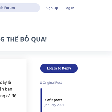
Sign Up
Log In
NG THỂ BỎ QUA!
Log In to Reply
Đây là
Original Post
iên bạn
ằng cá độ
1
of
2
posts
January 2021