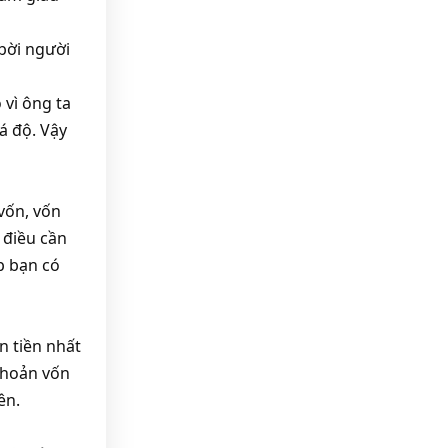
bời người
 vì ông ta
á độ. Vậy
vốn, vốn
 điều cần
úp bạn có
n tiền nhất
 khoản vốn
ên.