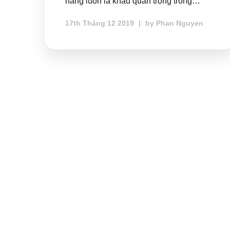
hàng luôn là khâu quan trọng trong…
17th Tháng 12 2019
|
by
Phan Nguyen