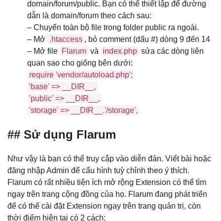
domain/forum/public. Bạn có thể thiết lập để đường
dẫn là domain/forum theo cách sau:
– Chuyển toàn bộ file trong folder public ra ngoài.
– Mở
.htaccess
, bỏ comment (dấu #) dòng 9 đến 14
– Mở file
Flarum
và
index.php
sửa các dòng liên
quan sao cho giống bên dưới:
require 'vendor/autoload.php';
'base' => __DIR__,
'public' => __DIR__,
'storage' => __DIR__.'/storage',
## Sử dụng Flarum
Như vậy là bạn có thể truy cập vào diễn đàn. Viết bài hoặc
đăng nhập Admin để cấu hình tuỳ chỉnh theo ý thích.
Flarum có rất nhiều tiện ích mở rộng Extension có thể tìm
ngay trên trang cộng đồng của họ. Flarum đang phát triển
để có thể cài đặt Extension ngay trên trang quản trị, còn
thời điểm hiện tại có 2 cách: