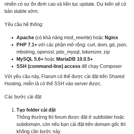
nhiên có sự ổn định cao và liên tục update. Dự kiến sẽ có
bản stable sớm.
Yêu cầu hệ thống:
Apache
(có khả năng mod_rewrite) hoặc
Nginx
PHP 7.1+
với các phần mở rộng: curl, dom, gd, json,
mbstring, openssl, pdo_mysql, tokenizer, zip
MySQL 5.6+
hoặc
MariaDB 10.0.5+
SSH (command-line) access
để chạy Composer
Với yêu cầu này, Flarum có thể được cài đặt trên Shared
Hosting, miễn là có thể SSH vào server được.
Các bước cài đặt
Tạo folder cài đặt
Thông thường thì forum được đặt ở subfolder hoặc
subdomain, còn nếu bạn cài đặt trên domain gốc thì
không cần bước này