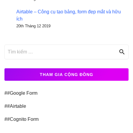
Airtable – Công cụ tạo bảng, form đẹp mắt và hữu
ích
20th Tháng 12 2019
search
THAM GIA CỘNG ĐỒNG
##Google Form
##Airtable
##Cognito Form