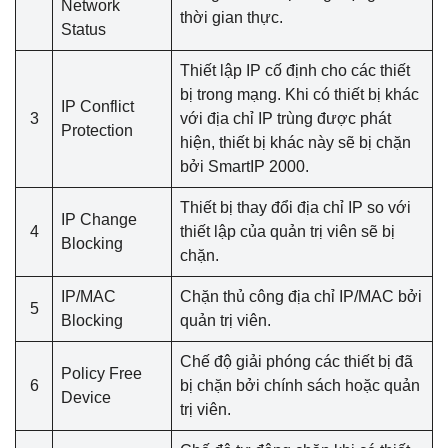
Network
thời gian thực.
Status
Thiết lập IP cố định cho các thiết
bị trong mạng. Khi có thiết bị khác
IP Conflict
3
với địa chỉ IP trùng được phát
Protection
hiện, thiết bị khác này sẽ bị chặn
bởi SmartIP 2000.
Thiết bị thay đổi địa chỉ IP so với
IP Change
4
thiết lập của quản trị viên sẽ bị
Blocking
chặn.
IP/MAC
Chặn thủ công địa chỉ IP/MAC bởi
5
Blocking
quản trị viên.
Chế độ giải phóng các thiết bị đã
Policy Free
6
bị chặn bởi chính sách hoặc quản
Device
trị viên.