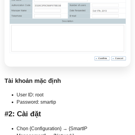
Tài khoản mặc định
User ID: root
Password: smartip
#2: Cài đặt
Chọn {Configuration} → {SmartIP