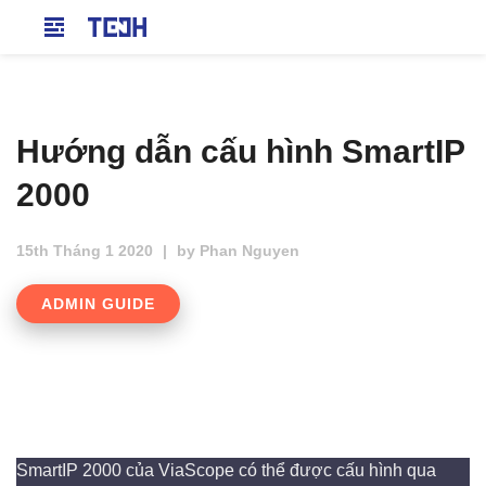
Hướng dẫn cấu hình SmartIP
2000
15th Tháng 1 2020
|
by
Phan Nguyen
ADMIN GUIDE
SmartIP 2000 của ViaScope có thể được cấu hình qua