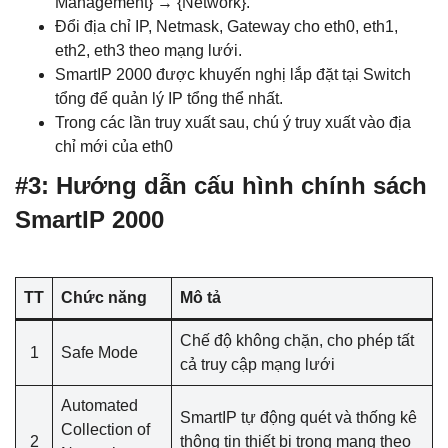
Management} → {Network}.
Đổi địa chỉ IP, Netmask, Gateway cho eth0, eth1,
eth2, eth3 theo mạng lưới.
SmartIP 2000 được khuyến nghị lắp đặt tại Switch
tổng để quản lý IP tổng thể nhất.
Trong các lần truy xuất sau, chú ý truy xuất vào địa
chỉ mới của eth0
#3: Hướng dẫn cấu hình chính sách
SmartIP 2000
TT
Chức năng
Mô tả
Chế độ không chặn, cho phép tất
1
Safe Mode
cả truy cập mạng lưới
Automated
SmartIP tự động quét và thống kê
Collection of
2
thông tin thiết bị trong mạng theo