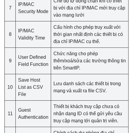
Chế độ tự động chặn khi có thiết
IP/MAC
7
bị với địa chỉ IP/MAC mới truy cập
Security Mode
vào mạng lưới
Cấu hình cho phép truy xuất với
IP/MAC
8
thời gian nhất định các thiết bị có
Validity Time
địa chỉ IP/MAC cụ thể.
Chức năng cho phép
User Defined
9
thêm/xoá/sửa các trường thông tin
Field Function
trên SmartIP.
Save Host
Lưu danh sách các thiết bị trong
10
List as CSV
mạng và xuất ra file CSV.
File
Thiết bị khách truy cập chưa có
Guest
11
nhận dạng ID có thể gửi yêu cầu
Authentication
truy cập mạng tới quản trị viên.
Chính sách dự phòng địa chỉ